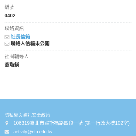
編號
0402
聯絡資訊
社長信箱
聯絡人信箱未公開
社團輔導人
翁瑎鍈
:::
隱私權與資訊安全政策
106319臺北市羅斯福路四段一號 (第一行政大樓102室)
activity@ntu.edu.tw